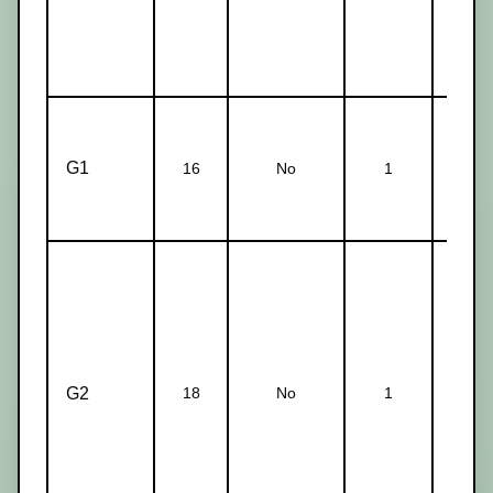
G1
16
No
1
1
G2
18
No
1
1